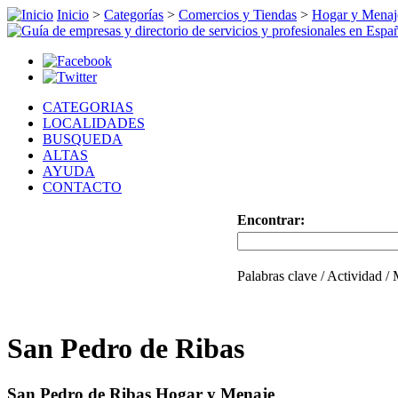
Inicio
>
Categorías
>
Comercios y Tiendas
>
Hogar y Menaj
CATEGORIAS
LOCALIDADES
BUSQUEDA
ALTAS
AYUDA
CONTACTO
Encontrar:
Palabras clave / Actividad /
San Pedro de Ribas
San Pedro de Ribas Hogar y Menaje