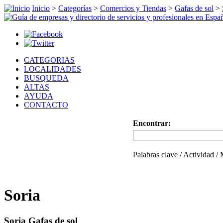
Inicio
>
Categorías
>
Comercios y Tiendas
>
Gafas de sol
>
CATEGORIAS
LOCALIDADES
BUSQUEDA
ALTAS
AYUDA
CONTACTO
Encontrar:
Palabras clave / Actividad /
Soria
Soria Gafas de sol