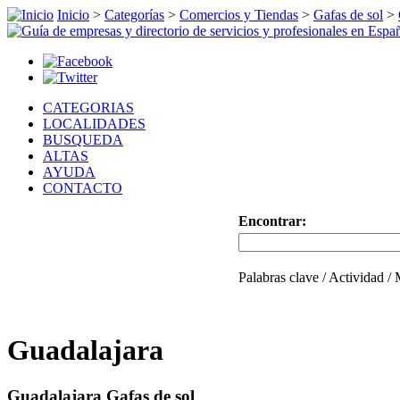
Inicio
>
Categorías
>
Comercios y Tiendas
>
Gafas de sol
>
CATEGORIAS
LOCALIDADES
BUSQUEDA
ALTAS
AYUDA
CONTACTO
Encontrar:
Palabras clave / Actividad /
Guadalajara
Guadalajara Gafas de sol