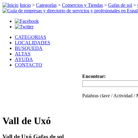
Inicio
>
Categorías
>
Comercios y Tiendas
>
Gafas de sol
>
CATEGORIAS
LOCALIDADES
BUSQUEDA
ALTAS
AYUDA
CONTACTO
Encontrar:
Palabras clave / Actividad /
Vall de Uxó
Vall de Uxó Gafas de sol