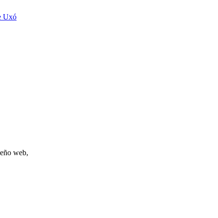
e Uxó
iseño web,