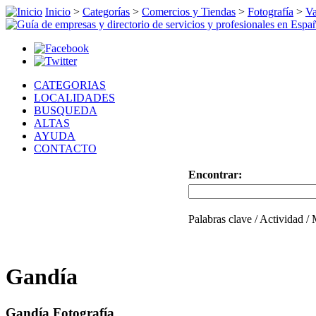
Inicio
>
Categorías
>
Comercios y Tiendas
>
Fotografía
>
Va
CATEGORIAS
LOCALIDADES
BUSQUEDA
ALTAS
AYUDA
CONTACTO
Encontrar:
Palabras clave / Actividad /
Gandía
Gandía Fotografía