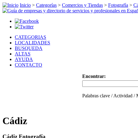
Inicio
>
Categorías
>
Comercios y Tiendas
>
Fotografía
>
Cá
CATEGORIAS
LOCALIDADES
BUSQUEDA
ALTAS
AYUDA
CONTACTO
Encontrar:
Palabras clave / Actividad /
Cádiz
Cádiz Fotografía